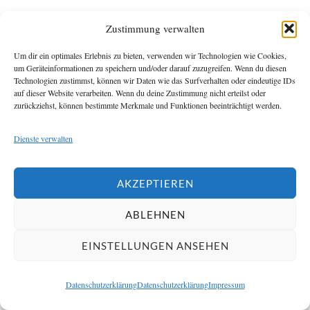
Zustimmung verwalten
Komfort
Um dir ein optimales Erlebnis zu bieten, verwenden wir Technologien wie Cookies,
um Geräteinformationen zu speichern und/oder darauf zuzugreifen. Wenn du diesen
angenehmeres Schließen
Technologien zustimmst, können wir Daten wie das Surfverhalten oder eindeutige IDs
auf dieser Website verarbeiten. Wenn du deine Zustimmung nicht erteilst oder
zurückziehst, können bestimmte Merkmale und Funktionen beeinträchtigt werden.
Raumgefühl
Dienste verwalten
konstantere Wirkung
AKZEPTIEREN
Interessanterweise werden hochwertige Türen oft nicht
über Design oder Material erkannt, sondern über ihre
ABLEHNEN
Selbstverständlichkeit im täglichen Gebrauch.
EINSTELLUNGEN ANSEHEN
Sie schließen ruhig, wirken präzise und erzeugen keine
Datenschutzerklärung
Datenschutzerklärung
Impressum
kleinen Störungen.