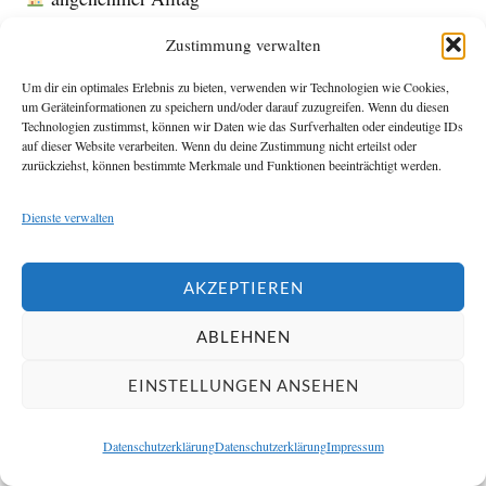
Zustimmung verwalten
Die Wirkung beginnt lange vor
Um dir ein optimales Erlebnis zu bieten, verwenden wir Technologien wie Cookies,
Energiefragen
um Geräteinformationen zu speichern und/oder darauf zuzugreifen. Wenn du diesen
Technologien zustimmst, können wir Daten wie das Surfverhalten oder eindeutige IDs
auf dieser Website verarbeiten. Wenn du deine Zustimmung nicht erteilst oder
Beim Thema Türdichtung denken viele zuerst an
zurückziehst, können bestimmte Merkmale und Funktionen beeinträchtigt werden.
Wärmeverluste. Im Alltag zeigen sich die
Auswirkungen jedoch oft früher an anderen Stellen.
Dienste verwalten
Typische Hinweise sind:
AKZEPTIEREN
ABLEHNEN
veränderte Geräusche
leichte Luftbewegungen
EINSTELLUNGEN ANSEHEN
anderes Schließgefühl
Datenschutzerklärung
Datenschutzerklärung
Impressum
spürbare Zugbereiche