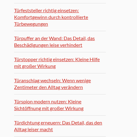
Türfeststeller richtig einsetzen:
Komfortgewinn durch kontrollierte
Türbewegungen
Türpuffer an der Wand: Das Detail, das
Beschädigungen leise verhindert
Türstopper richtig einsetzen: Kleine Hilfe
mit großer Wirkung
Türanschlag wechseln: Wenn wenige
Zentimeter den Alltag verändern
Türspion modern nutzen: Kleine
Sichtöffnung mit großer Wirkung
Türdichtung erneuern: Das Detail, das den
Alltag leiser macht