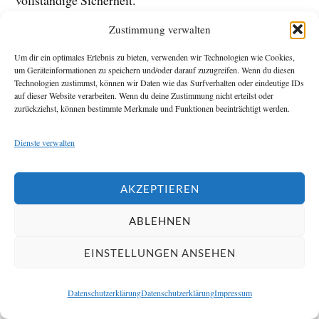
Zustimmung verwalten
Entscheidend bleibt immer das Zusammenspiel aus:
Um dir ein optimales Erlebnis zu bieten, verwenden wir Technologien wie Cookies,
um Geräteinformationen zu speichern und/oder darauf zuzugreifen. Wenn du diesen
Torqualität
Technologien zustimmst, können wir Daten wie das Surfverhalten oder eindeutige IDs
auf dieser Website verarbeiten. Wenn du deine Zustimmung nicht erteilst oder
Verriegelung
zurückziehst, können bestimmte Merkmale und Funktionen beeinträchtigt werden.
Seitenschutz
Dienste verwalten
Zugangskontrolle
AKZEPTIEREN
Erst dadurch entsteht langfristig wirksamer Schutz.
ABLEHNEN
Welche Fehler Garagenbesitzer
EINSTELLUNGEN ANSEHEN
häufig machen
Viele Sicherheitsprobleme entstehen nicht durch
Datenschutzerklärung
Datenschutzerklärung
Impressum
fehlende Technik, sondern durch alltägliche