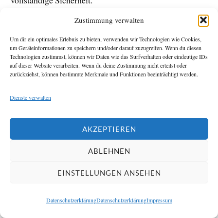
Zustimmung verwalten
Entscheidend bleibt immer das Zusammenspiel aus:
Um dir ein optimales Erlebnis zu bieten, verwenden wir Technologien wie Cookies,
um Geräteinformationen zu speichern und/oder darauf zuzugreifen. Wenn du diesen
Torqualität
Technologien zustimmst, können wir Daten wie das Surfverhalten oder eindeutige IDs
auf dieser Website verarbeiten. Wenn du deine Zustimmung nicht erteilst oder
Verriegelung
zurückziehst, können bestimmte Merkmale und Funktionen beeinträchtigt werden.
Seitenschutz
Dienste verwalten
Zugangskontrolle
AKZEPTIEREN
Erst dadurch entsteht langfristig wirksamer Schutz.
ABLEHNEN
Welche Fehler Garagenbesitzer
EINSTELLUNGEN ANSEHEN
häufig machen
Viele Sicherheitsprobleme entstehen nicht durch
Datenschutzerklärung
Datenschutzerklärung
Impressum
fehlende Technik, sondern durch alltägliche