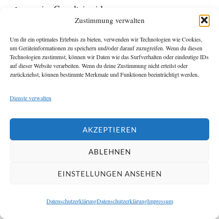
massive Gewalteinwirkung
Zustimmung verwalten
starke Hebelangriffe
Um dir ein optimales Erlebnis zu bieten, verwenden wir Technologien wie Cookies,
Manipulation schwacher Fensterrahmen
um Geräteinformationen zu speichern und/oder darauf zuzugreifen. Wenn du diesen
Technologien zustimmst, können wir Daten wie das Surfverhalten oder eindeutige IDs
Ihre Hauptfunktion bleibt die Verzögerung und
auf dieser Website verarbeiten. Wenn du deine Zustimmung nicht erteilst oder
zurückziehst, können bestimmte Merkmale und Funktionen beeinträchtigt werden.
Erschwerung von Angriffen.
Dienste verwalten
Schlechte Montagequalität
AKZEPTIEREN
Fehlerhafte Verarbeitung führt oft zu:
ABLEHNEN
schwacher Haftung
EINSTELLUNGEN ANSEHEN
frühzeitigen Ablösungen
instabilen Randbereichen
Datenschutzerklärung
Datenschutzerklärung
Impressum