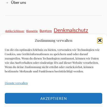
Über uns
Denkmalschutz
Burgtore
Antike Schlösser
Biometrie
Einbruchschutz
Zustimmung verwalten
Eingangsbereich
DIY Sicherheit
Haustür Sicherheit
Hausratversicherung
Kastenschloss
Mietrecht
Um dir ein optimales Erlebnis zu bieten, verwenden wir Technologien wie
Mittelalter
Mietwohnung Sicherheit
Nachrüsten Tipps
Nachrüstung
Cookies, um Geräteinformationen zu speichern und/oder darauf
zuzugreifen. Wenn du diesen Technologien zustimmst, können wir Daten
Panzerriegel
Notfallhilfe
Objektschutz
Pilzkopfverriegelung
wie das Surfverhalten oder eindeutige IDs auf dieser Website verarbeiten.
Schließtechnik
Restaurierung
Schließanlage
Privatsphäre
Wenn du deine Zustimmung nicht erteilst oder zurückziehst, können
Schließzylinder
bestimmte Merkmale und Funktionen beeinträchtigt werden.
Schlossaustausch
Schlosspflege
Schlosswechsel
Schlüsseldienst Kosten
schlösser
Schlüsselverlust
Sicherheitstechnik
Dienste verwalten
Sicherheitstipps
Smart Home
Smart Home Sicherheit
Transponder
Türbeschläge
Türsicherung
Türrestaurierung
Türschloss klemmt
Türsicherheit
AKZEPTIEREN
Türspion
Wertsicherung
Zugangskontrolle
VdS-Klasse
Versicherung