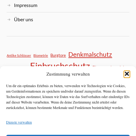
Impressum
Über uns
Denkmalschutz
Burgtore
Antike Schlösser
Biometrie
Einbruchschutz
Eingangsbereich
DIY Sicherheit
Zustimmung verwalten
Haustür Sicherheit
Hausratversicherung
Kastenschloss
Mietrecht
Mittelalter
Mietwohnung Sicherheit
Nachrüsten Tipps
Nachrüstung
Um dir ein optimales Erlebnis zu bieten, verwenden wir Technologien wie Cookies,
Panzerriegel
um Geräteinformationen zu speichern und/oder darauf zuzugreifen. Wenn du diesen
Notfallhilfe
Objektschutz
Pilzkopfverriegelung
Technologien zustimmst, können wir Daten wie das Surfverhalten oder eindeutige IDs
Schließtechnik
Restaurierung
Schließanlage
Privatsphäre
auf dieser Website verarbeiten. Wenn du deine Zustimmung nicht erteilst oder
Schließzylinder
Schlossaustausch
Schlosspflege
Schlosswechsel
zurückziehst, können bestimmte Merkmale und Funktionen beeinträchtigt werden.
Schlüsseldienst Kosten
schlösser
Schlüsselverlust
Sicherheitstechnik
Dienste verwalten
Sicherheitstipps
Smart Home
Smart Home Sicherheit
Transponder
Türbeschläge