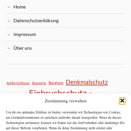
Home
Datenschutzerklärung
Impressum
Über uns
Denkmalschutz
Burgtore
Antike Schlösser
Biometrie
Einbruchschutz
Eingangsbereich
DIY Sicherheit
Zustimmung verwalten
Haustür Sicherheit
Hausratversicherung
Kastenschloss
Mietrecht
Mittelalter
Mietwohnung Sicherheit
Nachrüsten Tipps
Nachrüstung
Um dir ein optimales Erlebnis zu bieten, verwenden wir Technologien wie Cookies,
Panzerriegel
um Geräteinformationen zu speichern und/oder darauf zuzugreifen. Wenn du diesen
Notfallhilfe
Objektschutz
Pilzkopfverriegelung
Technologien zustimmst, können wir Daten wie das Surfverhalten oder eindeutige IDs
Schließtechnik
Restaurierung
Schließanlage
Privatsphäre
auf dieser Website verarbeiten. Wenn du deine Zustimmung nicht erteilst oder