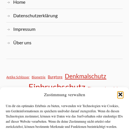
Home
Datenschutzerklärung
Impressum
Über uns
Denkmalschutz
Burgtore
Antike Schlösser
Biometrie
Einbruchschutz
Eingangsbereich
DIY Sicherheit
Zustimmung verwalten
Haustür Sicherheit
Hausratversicherung
Kastenschloss
Mietrecht
Mittelalter
Mietwohnung Sicherheit
Nachrüsten Tipps
Nachrüstung
Um dir ein optimales Erlebnis zu bieten, verwenden wir Technologien wie Cookies,
Panzerriegel
um Geräteinformationen zu speichern und/oder darauf zuzugreifen. Wenn du diesen
Notfallhilfe
Objektschutz
Pilzkopfverriegelung
Technologien zustimmst, können wir Daten wie das Surfverhalten oder eindeutige IDs
Schließtechnik
Restaurierung
Schließanlage
Privatsphäre
auf dieser Website verarbeiten. Wenn du deine Zustimmung nicht erteilst oder
Schließzylinder
Schlossaustausch
Schlosspflege
Schlosswechsel
zurückziehst, können bestimmte Merkmale und Funktionen beeinträchtigt werden.