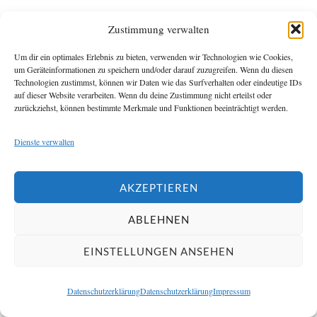
Zustimmung verwalten
Sicherheitsglas
Um dir ein optimales Erlebnis zu bieten, verwenden wir Technologien wie Cookies,
um Geräteinformationen zu speichern und/oder darauf zuzugreifen. Wenn du diesen
In Kombination mit Sicherheitsglas entsteht die höchste
Technologien zustimmst, können wir Daten wie das Surfverhalten oder eindeutige IDs
Schutzwirkung. Hier dient die Folie als zusätzliche
auf dieser Website verarbeiten. Wenn du deine Zustimmung nicht erteilst oder
zurückziehst, können bestimmte Merkmale und Funktionen beeinträchtigt werden.
Stabilisierungsebene.
Dienste verwalten
Die häufigsten Missverständnisse
über Sicherheitsfolien
AKZEPTIEREN
ABLEHNEN
„Die Folie macht mein Fenster
unzerbrechlich“
EINSTELLUNGEN ANSEHEN
Das ist einer der größten Irrtümer. Glas bleibt auch mit
Datenschutzerklärung
Datenschutzerklärung
Impressum
Folie ein empfindliches Material.